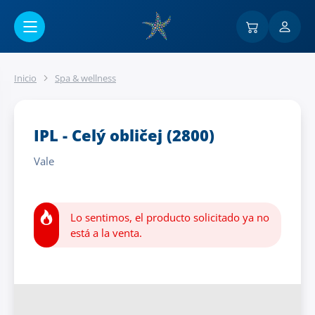
Ir al contenido principal
Inicio
Spa & wellness
IPL - Celý obličej (2800)
Vale
Lo sentimos, el producto solicitado ya no
está a la venta.