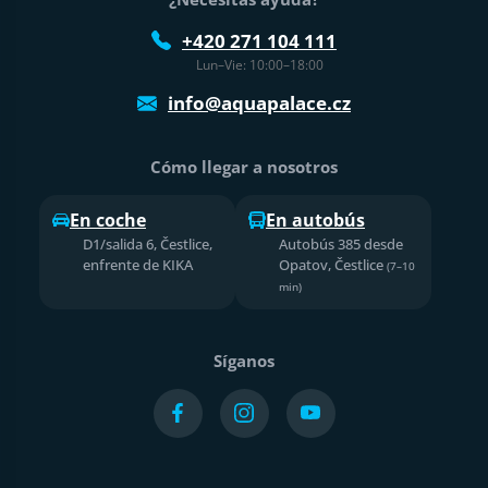
+420 271 104 111
Lun–Vie: 10:00–18:00
info@aquapalace.cz
Cómo llegar a nosotros
En coche
En autobús
D1/salida 6, Čestlice,
Autobús 385 desde
enfrente de KIKA
Opatov, Čestlice
(7–10
min)
Síganos