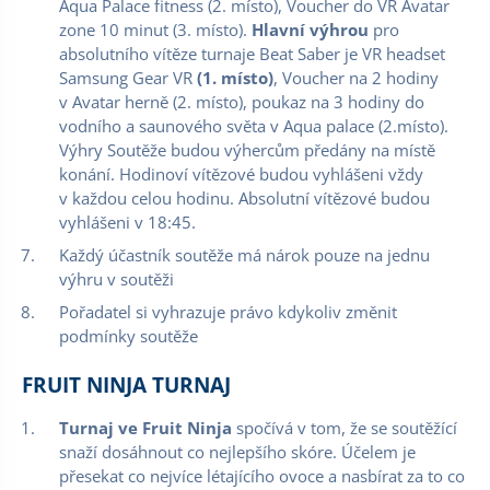
Aqua Palace fitness (2. místo), Voucher do VR Avatar
zone 10 minut (3. místo).
Hlavní výhrou
pro
absolutního vítěze turnaje Beat Saber je VR headset
Samsung Gear VR
(1. místo)
, Voucher na 2 hodiny
v Avatar herně (2. místo), poukaz na 3 hodiny do
vodního a saunového světa v Aqua palace (2.místo).
Výhry Soutěže budou výhercům předány na místě
konání. Hodinoví vítězové budou vyhlášeni vždy
v každou celou hodinu. Absolutní vítězové budou
vyhlášeni v 18:45.
Každý účastník soutěže má nárok pouze na jednu
výhru v soutěži
Pořadatel si vyhrazuje právo kdykoliv změnit
podmínky soutěže
FRUIT NINJA TURNAJ
Turnaj ve Fruit Ninja
spočívá v tom, že se soutěžící
snaží dosáhnout co nejlepšího skóre. Účelem je
přesekat co nejvíce létajícího ovoce a nasbírat za to co