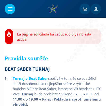
Ir al contenido principal
La página solicitada ha caducado o ya no está
activa.
Pravidla soutěže
BEAT SABER TURNAJ
Turnaj v Beat Saber
spočívá v tom, že se soutěžící
snaží dosáhnout co nejlepšího skóre v rytmické
hudební VR hře Beat Saber, hrané na VR headsetu HTC
Vive.
Turnaj
bude probíhat o víkendu
7. 3. – 8. 3.
od
11:00 do 19:00 v Paláci Pokladů naproti umělému
vlnobití.