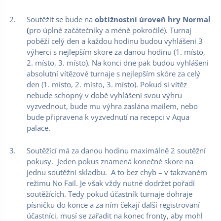
Soutěžit se bude na
obtížnostní úroveň hry Normal
(
pro úplné začátečníky a méně pokročilé). Turnaj
poběží celý den a každou hodinu budou vyhlášeni 3
výherci s nejlepším skore za danou hodinu (1. místo,
2. místo, 3. místo). Na konci dne pak budou vyhlášeni
absolutní vítězové turnaje s nejlepším skóre za celý
den (1. místo, 2. místo, 3. místo). Pokud si vítěz
nebude schopný v době vyhlášení svou výhru
vyzvednout, bude mu výhra zaslána mailem, nebo
bude připravena k vyzvednutí na recepci v Aqua
palace.
Soutěžící má za danou hodinu maximálně 2 soutěžní
pokusy. Jeden pokus znamená konečné skore na
jednu soutěžní skladbu. A to bez chyb – v takzvaném
režimu No Fail. Je však vždy nutné dodržet pořadí
soutěžících. Tedy pokud účastník turnaje dohraje
písničku do konce a za ním čekají další registrovaní
účastníci, musí se zařadit na konec fronty, aby mohl