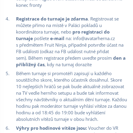
konec fronty
Registrace do turnaje je zdarma
. Registrovat se
můžete přímo na místě v Paláci pokladů u
koordinátora turnaje, nebo
pro registraci do
turnaje
pošlete
e-mail
na: info@avatarherna.cz
s předmětem Fruit Ninja, případně potvrďte účast na
FB události (odkaz na FB událost nutné přidat
sem). Během registrace předem uveďte prosím
den a
přibližný čas
, kdy na turnaj dorazíte
Během turnaje si promotéři zapisují u každého
soutěžícího skore, kterého účastník dosáhnul. Skore
10 nejlepších hráčů se pak bude aktuálně zobrazovat
na TV vedle herního setupu a bude tak informovat
všechny návštěvníky o aktuálním dění turnaje. Každou
hodinu pak moderátor turnaje vyhlásí vítěze za danou
hodinu a od 18:45 do 19:00 bude vyhlášení
absolutních vítězů turnaje v obou hrách.
Výhry pro hodinové vítěze jsou:
Voucher do VR