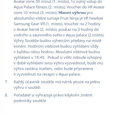
Avatar zone 30 minut (1. místo), 1x volný vstup do
Aqua Palace fitness (2. místo), Voucher do VR Avatar
zone 10 minut (3. místo).
Hlavní výhrou
pro
absolutního vítěze turnaje Fruit Ninja je VR headset
Samsung Gear VR (1. místo), Voucher na 2 hodiny
v Avatar herně (2. místo), poukaz na 3 hodiny do
vodního a saunového světa v Aqua palace (2.místo).
Výhry Soutěže budou výhercům předány na místě
konání. Hodinoví vítězové budou vyhlášeni vždy
v každou celou hodinu. Absolutní vítězové budou
vyhlášeni v 18:45. Pokud si vítěz nebude schopný
v době vyhlášení svou výhru vyzvednout, bude mu
výhra zaslána mailem, nebo bude připravena
k vyzvednutí na recepci v Aqua palace.
Každý účastník soutěže má nárok pouze na jednu
výhru v soutěži
Pořadatel si vyhrazuje právo kdykoliv změnit
podmínky soutěže