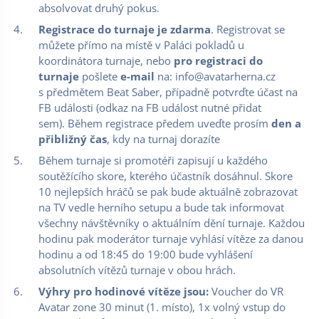
absolvovat druhý pokus.
Registrace do turnaje je zdarma
. Registrovat se
můžete přímo na místě v Paláci pokladů u
koordinátora turnaje, nebo
pro registraci do
turnaje
pošlete
e-mail
na: info@avatarherna.cz
s předmětem Beat Saber, případně potvrďte účast na
FB události (odkaz na FB událost nutné přidat
sem). Během registrace předem uveďte prosím
den a
přibližný čas
, kdy na turnaj dorazíte
Během turnaje si promotéři zapisují u každého
soutěžícího skore, kterého účastník dosáhnul. Skore
10 nejlepších hráčů se pak bude aktuálně zobrazovat
na TV vedle herního setupu a bude tak informovat
všechny návštěvníky o aktuálním dění turnaje. Každou
hodinu pak moderátor turnaje vyhlásí vítěze za danou
hodinu a od 18:45 do 19:00 bude vyhlášení
absolutních vítězů turnaje v obou hrách.
Výhry pro hodinové vítěze jsou:
Voucher do VR
Avatar zone 30 minut (1. místo), 1x volný vstup do