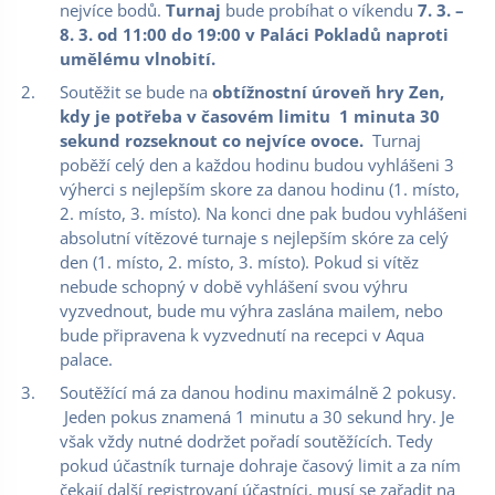
nejvíce bodů.
Turnaj
bude probíhat o víkendu
7. 3. –
8. 3.
od 11:00 do 19:00 v Paláci Pokladů naproti
umělému vlnobití.
Soutěžit se bude na
obtížnostní úroveň hry Zen,
kdy je potřeba v časovém limitu 1 minuta 30
sekund rozseknout co nejvíce ovoce.
Turnaj
poběží celý den a každou hodinu budou vyhlášeni 3
výherci s nejlepším skore za danou hodinu (1. místo,
2. místo, 3. místo). Na konci dne pak budou vyhlášeni
absolutní vítězové turnaje s nejlepším skóre za celý
den (1. místo, 2. místo, 3. místo). Pokud si vítěz
nebude schopný v době vyhlášení svou výhru
vyzvednout, bude mu výhra zaslána mailem, nebo
bude připravena k vyzvednutí na recepci v Aqua
palace.
Soutěžící má za danou hodinu maximálně 2 pokusy.
Jeden pokus znamená 1 minutu a 30 sekund hry. Je
však vždy nutné dodržet pořadí soutěžících. Tedy
pokud účastník turnaje dohraje časový limit a za ním
čekají další registrovaní účastníci, musí se zařadit na