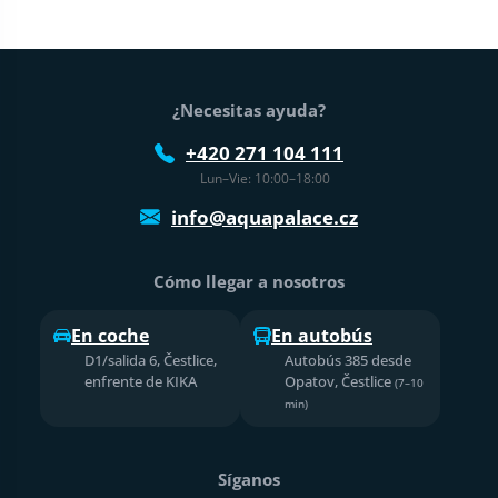
Pie de página
¿Necesitas ayuda?
+420 271 104 111
Lun–Vie: 10:00–18:00
info@aquapalace.cz
Cómo llegar a nosotros
En coche
En autobús
D1/salida 6, Čestlice,
Autobús 385 desde
enfrente de KIKA
Opatov, Čestlice
(7–10
min)
Síganos