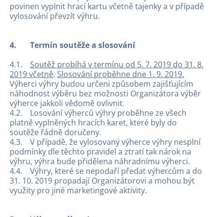
povinen vyplnit hrací kartu včetně tajenky a v případě
vylosování převzít výhru.
4.
Termín soutěže a slosování
4.1.
Soutěž probíhá v termínu od 5. 7. 2019 do 31. 8.
2019 včetně
.
Slosování proběhne dne 1. 9. 2019.
Výherci výhry budou určeni způsobem zajišťujícím
náhodnost výběru bez možnosti Organizátora výběr
výherce jakkoli vědomě ovlivnit.
4.2. Losování výherců výhry proběhne ze všech
platně vyplněných hracích karet, které byly do
soutěže řádně doručeny.
4.3. V případě, že vylosovaný výherce výhry nesplní
podmínky dle těchto pravidel a ztratí tak nárok na
výhru, výhra bude přidělena náhradnímu výherci.
4.4. Výhry, které se nepodaří předat výhercům a do
31. 10. 2019 propadají Organizátorovi a mohou být
využity pro jiné marketingové aktivity.