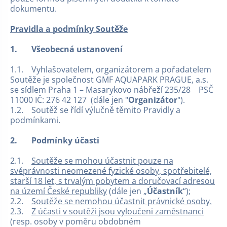
dokumentu.
Pravidla a podmínky Soutěže
1.
Všeobecná ustanovení
1.1. Vyhlašovatelem, organizátorem a pořadatelem
Soutěže je společnost GMF AQUAPARK PRAGUE, a.s.
se sídlem Praha 1 – Masarykovo nábřeží 235/28 PSČ
11000 IČ: 276 42 127 (dále jen "
Organizátor
").
1.2. Soutěž se řídí výlučně těmito Pravidly a
podmínkami.
2.
Podmínky účasti
2.1.
Soutěže se mohou účastnit pouze na
svéprávnosti neomezené fyzické osoby, spotřebitelé,
starší 18 let, s trvalým pobytem a doručovací adresou
na území České republiky
(dále jen „
Účastník
“);
2.2.
Soutěže se nemohou účastnit právnické osoby.
2.3.
Z účasti v soutěži jsou vyloučeni zaměstnanci
(resp. osoby v poměru obdobném