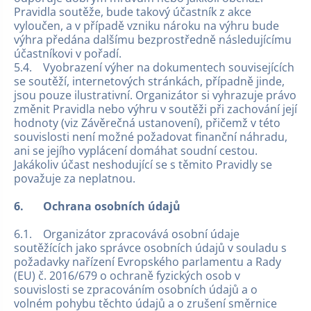
Pravidla soutěže, bude takový účastník z akce
vyloučen, a v případě vzniku nároku na výhru bude
výhra předána dalšímu bezprostředně následujícímu
účastníkovi v pořadí.
5.4. Vyobrazení výher na dokumentech souvisejících
se soutěží, internetových stránkách, případně jinde,
jsou pouze ilustrativní. Organizátor si vyhrazuje právo
změnit Pravidla nebo výhru v soutěži při zachování její
hodnoty (viz Závěrečná ustanovení), přičemž v této
souvislosti není možné požadovat finanční náhradu,
ani se jejího vyplácení domáhat soudní cestou.
Jakákoliv účast neshodující se s těmito Pravidly se
považuje za neplatnou.
6.
Ochrana osobních údajů
6.1. Organizátor zpracovává osobní údaje
soutěžících jako správce osobních údajů v souladu s
požadavky nařízení Evropského parlamentu a Rady
(EU) č. 2016/679 o ochraně fyzických osob v
souvislosti se zpracováním osobních údajů a o
volném pohybu těchto údajů a o zrušení směrnice