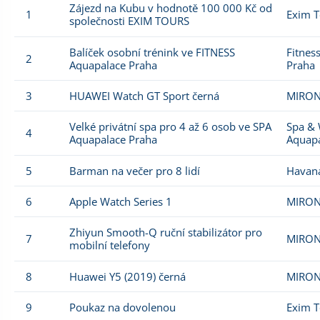
Zájezd na Kubu v hodnotě 100 000 Kč od
1
Exim T
společnosti EXIM TOURS
Balíček osobní trénink ve FITNESS
Fitnes
2
Aquapalace Praha
Praha
3
HUAWEI Watch GT Sport černá
MIRON
Velké privátní spa pro 4 až 6 osob ve SPA
Spa & 
4
Aquapalace Praha
Aquap
5
Barman na večer pro 8 lidí
Havan
6
Apple Watch Series 1
MIRON
Zhiyun Smooth-Q ruční stabilizátor pro
7
MIRON
mobilní telefony
8
Huawei Y5 (2019) černá
MIRON
9
Poukaz na dovolenou
Exim T