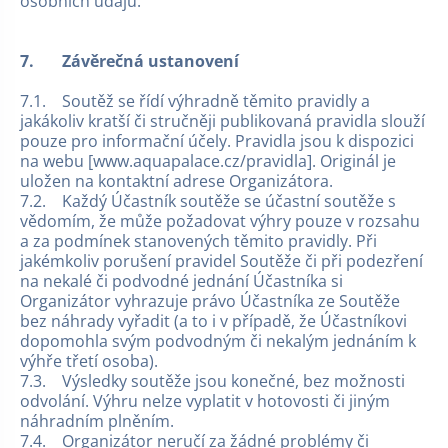
osobních údajů.
7.
Závěrečná ustanovení
7.1. Soutěž se řídí výhradně těmito pravidly a
jakákoliv kratší či stručněji publikovaná pravidla slouží
pouze pro informační účely. Pravidla jsou k dispozici
na webu [www.aquapalace.cz/pravidla]. Originál je
uložen na kontaktní adrese Organizátora.
7.2. Každý Účastník soutěže se účastní soutěže s
vědomím, že může požadovat výhry pouze v rozsahu
a za podmínek stanovených těmito pravidly. Při
jakémkoliv porušení pravidel Soutěže či při podezření
na nekalé či podvodné jednání Účastníka si
Organizátor vyhrazuje právo Účastníka ze Soutěže
bez náhrady vyřadit (a to i v případě, že Účastníkovi
dopomohla svým podvodným či nekalým jednáním k
výhře třetí osoba).
7.3. Výsledky soutěže jsou konečné, bez možnosti
odvolání. Výhru nelze vyplatit v hotovosti či jiným
náhradním plněním.
7.4. Organizátor neručí za žádné problémy či