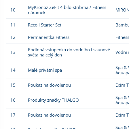
MyKronoz ZeFit 4 bílo-stříbrná / Fitness
10
MIRON
náramek
11
Recoil Starter Set
Bambu
12
Permanentka Fitness
Fitnes
Rodinná vstupenka do vodního i saunové
13
Vodní 
světa na celý den
Spa & 
14
Malé privátní spa
Aquap
15
Poukaz na dovolenou
Exim T
Spa & 
16
Produkty značky THALGO
Aquap
17
Poukaz na dovolenou
Exim T
Spa & 