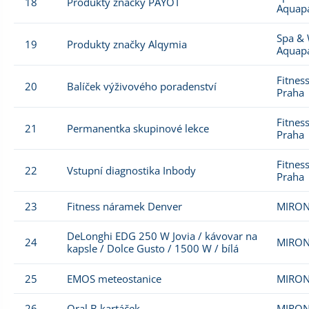
18
Produkty značky PAYOT
Aquap
Spa & 
19
Produkty značky Alqymia
Aquap
Fitnes
20
Balíček výživového poradenství
Praha
Fitnes
21
Permanentka skupinové lekce
Praha
Fitnes
22
Vstupní diagnostika Inbody
Praha
23
Fitness náramek Denver
MIRON
DeLonghi EDG 250 W Jovia / kávovar na
24
MIRON
kapsle / Dolce Gusto / 1500 W / bílá
25
EMOS meteostanice
MIRON
26
Oral B kartáček
MIRON