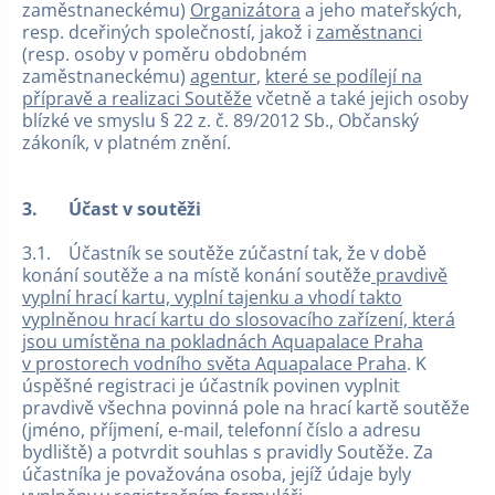
zaměstnaneckému)
Organizátora
a jeho mateřských,
resp. dceřiných společností, jakož i
zaměstnanci
(resp. osoby v poměru obdobném
zaměstnaneckému)
agentur
,
které se podílejí na
přípravě a realizaci Soutěže
včetně a také jejich osoby
blízké ve smyslu § 22 z. č. 89/2012 Sb., Občanský
zákoník, v platném znění.
3.
Účast v soutěži
3.1. Účastník se soutěže zúčastní tak, že v době
konání soutěže a na místě konání soutěže
pravdivě
vyplní hrací kartu, vyplní tajenku a vhodí takto
vyplněnou hrací kartu do slosovacího zařízení, která
jsou umístěna na pokladnách Aquapalace Praha
v prostorech vodního světa Aquapalace Praha
. K
úspěšné registraci je účastník povinen vyplnit
pravdivě všechna povinná pole na hrací kartě soutěže
(jméno, příjmení, e-mail, telefonní číslo a adresu
bydliště) a potvrdit souhlas s pravidly Soutěže. Za
účastníka je považována osoba, jejíž údaje byly