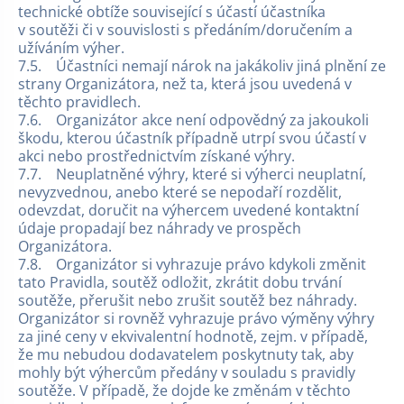
technické obtíže související s účastí účastníka
v soutěži či v souvislosti s předáním/doručením a
užíváním výher.
7.5. Účastníci nemají nárok na jakákoliv jiná plnění ze
strany Organizátora, než ta, která jsou uvedená v
těchto pravidlech.
7.6. Organizátor akce není odpovědný za jakoukoli
škodu, kterou účastník případně utrpí svou účastí v
akci nebo prostřednictvím získané výhry.
7.7. Neuplatněné výhry, které si výherci neuplatní,
nevyzvednou, anebo které se nepodaří rozdělit,
odevzdat, doručit na výhercem uvedené kontaktní
údaje propadají bez náhrady ve prospěch
Organizátora.
7.8. Organizátor si vyhrazuje právo kdykoli změnit
tato Pravidla, soutěž odložit, zkrátit dobu trvání
soutěže, přerušit nebo zrušit soutěž bez náhrady.
Organizátor si rovněž vyhrazuje právo výměny výhry
za jiné ceny v ekvivalentní hodnotě, zejm. v případě,
že mu nebudou dodavatelem poskytnuty tak, aby
mohly být výhercům předány v souladu s pravidly
soutěže. V případě, že dojde ke změnám v těchto