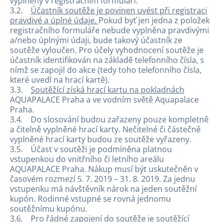
vyplněny v registračním formuláři.
3.2.
Účastník soutěže je povinen uvést při registraci
pravdivé a úplné údaje.
Pokud byť jen jedna z položek
registračního formuláře nebude vyplněna pravdivými
a/nebo úplnými údaji, bude takový účastník ze
soutěže vyloučen. Pro účely vyhodnocení soutěže je
účastník identifikován na základě telefonního čísla, s
nímž se zapojil do akce (tedy toho telefonního čísla,
které uvedl na hrací kartě).
3.3.
Soutěžící získá hrací kartu na pokladnách
AQUAPALACE Praha a ve vodním světě Aquapalace
Praha.
3.4. Do slosování budou zařazeny pouze kompletně
a čitelně vyplněné hrací karty. Nečitelné či částečně
vyplněné hrací karty budou ze soutěže vyřazeny.
3.5. Účast v soutěži je podmíněna platnou
vstupenkou do vnitřního či letního areálu
AQUAPALACE Praha. Nákup musí být uskutečněn v
časovém rozmezí 5. 7. 2019 – 31. 8. 2019. Za jednu
vstupenku má návštěvník nárok na jeden soutěžní
kupón. Rodinné vstupné se rovná jednomu
soutěžnímu kupónu.
3.6. Pro řádné zapojení do soutěže je soutěžící