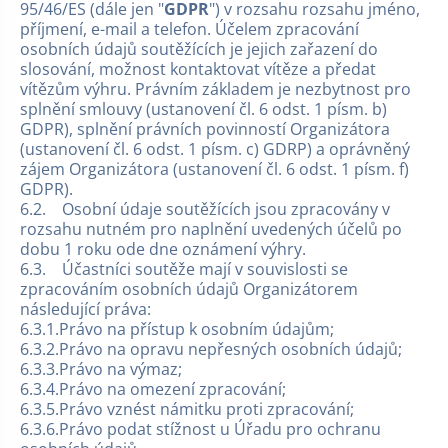
95/46/ES (dále jen "
GDPR
") v rozsahu rozsahu jméno,
příjmení, e-mail a telefon. Účelem zpracování
osobních údajů soutěžících je jejich zařazení do
slosování, možnost kontaktovat vítěze a předat
vítězům výhru. Právním základem je nezbytnost pro
splnění smlouvy (ustanovení čl. 6 odst. 1 písm. b)
GDPR), splnění právních povinností Organizátora
(ustanovení čl. 6 odst. 1 písm. c) GDRP) a oprávněný
zájem Organizátora (ustanovení čl. 6 odst. 1 písm. f)
GDPR).
6.2. Osobní údaje soutěžících jsou zpracovány v
rozsahu nutném pro naplnění uvedených účelů po
dobu 1 roku ode dne oznámení výhry.
6.3. Účastníci soutěže mají v souvislosti se
zpracováním osobních údajů Organizátorem
následující práva:
6.3.1.Právo na přístup k osobním údajům;
6.3.2.Právo na opravu nepřesných osobních údajů;
6.3.3.Právo na výmaz;
6.3.4.Právo na omezení zpracování;
6.3.5.Právo vznést námitku proti zpracování;
6.3.6.Právo podat stížnost u Úřadu pro ochranu