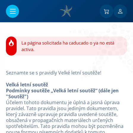
Ir al contenido principal
La página solicitada ha caducado o ya no está
activa.
Seznamte se s pravidly Velké letní soutěže!
Velká letní soutěž
Podmínky soutěže „Velká letní soutěž“ (dále jen
"Soutěž")
Účelem tohoto dokumentu je úplná a jasná úprava
pravidel. Tato pravidla jsou jediným dokumentem,
který závazně upravuje pravidla uvedené soutěže,
obsažená v propagačních materiálech určených
spotřebitelům. Tato pravidla mohou být pozměněna
pouze formou písemných dodatků k tomuto