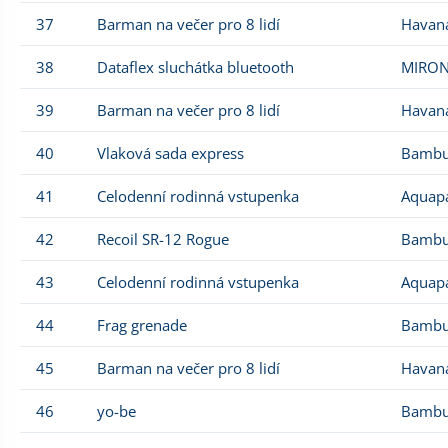
37
Barman na večer pro 8 lidí
Havan
38
Dataflex sluchátka bluetooth
MIRON
39
Barman na večer pro 8 lidí
Havan
40
Vlaková sada express
Bambu
41
Celodenní rodinná vstupenka
Aquapa
42
Recoil SR-12 Rogue
Bambu
43
Celodenní rodinná vstupenka
Aquapa
44
Frag grenade
Bambu
45
Barman na večer pro 8 lidí
Havan
46
yo-be
Bambu