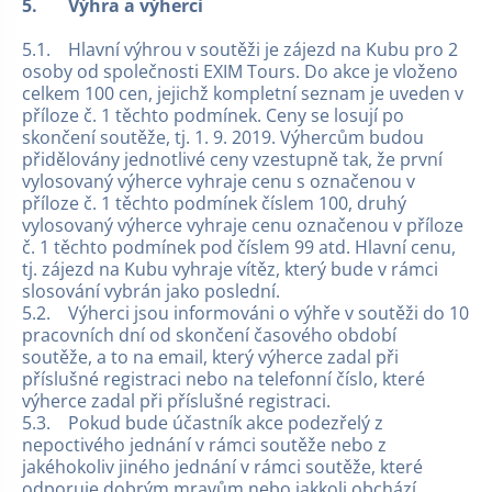
5.
Výhra a výherci
5.1. Hlavní výhrou v soutěži je zájezd na Kubu pro 2
osoby od společnosti EXIM Tours. Do akce je vloženo
celkem 100 cen, jejichž kompletní seznam je uveden v
příloze č. 1 těchto podmínek. Ceny se losují po
skončení soutěže, tj. 1. 9. 2019. Výhercům budou
přidělovány jednotlivé ceny vzestupně tak, že první
vylosovaný výherce vyhraje cenu s označenou v
příloze č. 1 těchto podmínek číslem 100, druhý
vylosovaný výherce vyhraje cenu označenou v příloze
č. 1 těchto podmínek pod číslem 99 atd. Hlavní cenu,
tj. zájezd na Kubu vyhraje vítěz, který bude v rámci
slosování vybrán jako poslední.
5.2. Výherci jsou informováni o výhře v soutěži do 10
pracovních dní od skončení časového období
soutěže, a to na email, který výherce zadal při
příslušné registraci nebo na telefonní číslo, které
výherce zadal při příslušné registraci.
5.3. Pokud bude účastník akce podezřelý z
nepoctivého jednání v rámci soutěže nebo z
jakéhokoliv jiného jednání v rámci soutěže, které
odporuje dobrým mravům nebo jakkoli obchází