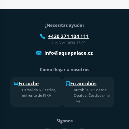
Pie de página
¿Necesitas ayuda?
+420 271 104 111
Lun–Vie: 10:00–18:00
info@aquapalace.cz
Cómo llegar a nosotros
En coche
En autobús
D1/salida 6, Čestlice,
Autobús 385 desde
enfrente de KIKA
Opatov, Čestlice
(7–10
min)
Síganos