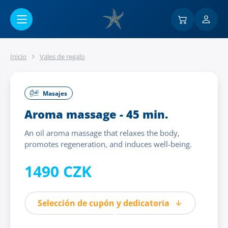
Ir al contenido principal
Inicio
Vales de regalo
Masajes
Aroma massage - 45 min.
An oil aroma massage that relaxes the body,
promotes regeneration, and induces well-being.
1490 CZK
Selección de cupón y dedicatoria