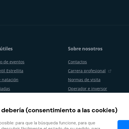
útiles
Sobre nosotros
o de eventos
Contactos
til Estrellita
Carrera profesional
 natación
Normas de visita
uiadas
Operador e inversor
os y celebraciones
Aquapalace Hotel
resas
Tienda electrónica asociada
 debería (consentimiento a las cookies)
ento del contrato
Socios
osible: para que la búsqueda funcione, para que
de fidelidad
 descubrir fácilmente el estado de su pedido, para