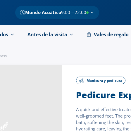
Mundo Acuático
9:00—22:00
dos
Antes de la visita
Vales de regalo
ress
Manicura y pedicura
Pedicure Ex
A quick and effective treat
well-groomed feet. The pro
bath, softening the skin, r
hydrating care, leaving the