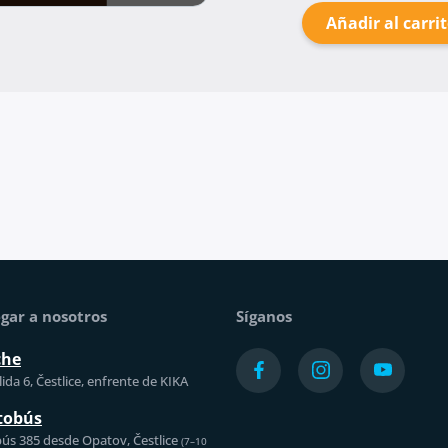
Añadir al carri
gar a nosotros
Síganos
che
ida 6, Čestlice, enfrente de KIKA
tobús
ús 385 desde Opatov, Čestlice
(7–10