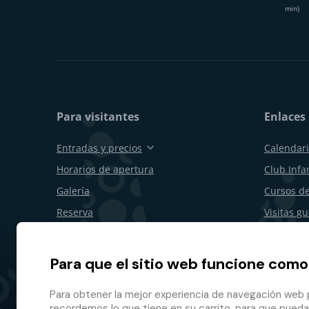
min)
Para visitantes
Enlaces 
Entradas y precios
Calendari
Horarios de apertura
Club Infan
Galería
Cursos de
Reserva
Visitas g
Vales de regalo
Cumpleañ
Restaurantes y bares
Para emp
Para que el sitio web funcione como
Plano del recinto
Desistimi
Para obtener la mejor experiencia de navegación web p
Programa 
recordemos lo que tiene en su carrito, para que pueda