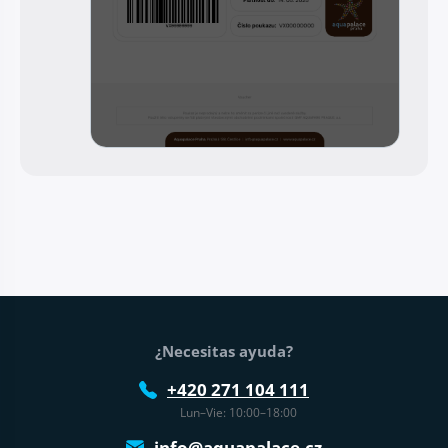
Pie de página
¿Necesitas ayuda?
+420 271 104 111
Lun–Vie: 10:00–18:00
info@aquapalace.cz