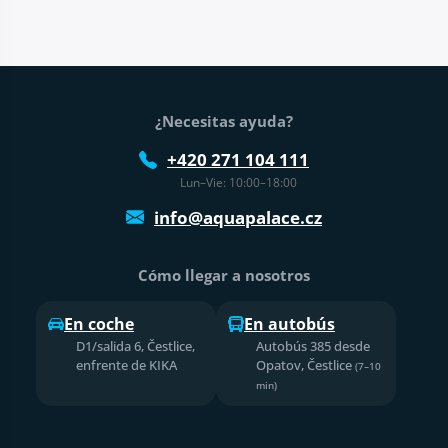
Pie de página
¿Necesitas ayuda?
+420 271 104 111
Lun–Vie: 10:00–18:00
info@aquapalace.cz
Cómo llegar a nosotros
En coche
En autobús
D1/salida 6, Čestlice,
Autobús 385 desde
enfrente de KIKA
Opatov, Čestlice
(7–10
min)