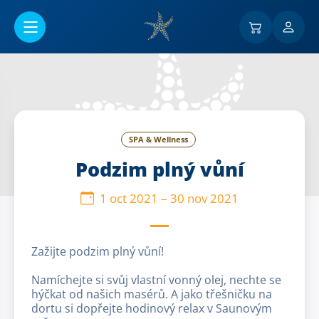
Ir al contenido principal
SPA & Wellness
Podzim plný vůní
1 oct 2021
–
30 nov 2021
Zažijte podzim plný vůní!
Namíchejte si svůj vlastní vonný olej, nechte se
hýčkat od našich masérů. A jako třešničku na
dortu si dopřejte hodinový relax v Saunovým