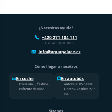
Pie de página
¿Necesitas ayuda?
+420 271 104 111
Lun–Vie: 10:00–18:00
info@aquapalace.cz
Cómo llegar a nosotros
En coche
En autobús
D1/salida 6, Čestlice,
Autobús 385 desde
enfrente de KIKA
Opatov, Čestlice
(7–10
min)
Síganos