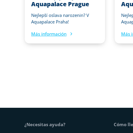
Aquapalace Prague
Aqu
Nejlepší oslava narozenin? V
Nejle
Aquapalace Praha!
Aquap
Más información
Más i
Pie de página
¿Necesitas ayuda?
Cómo lle