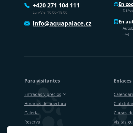
En co
+420 271 104 111
D1/sal
Lun–Vie: 10:00–18:00
En au
info@aquapalace.cz
Autob
min)
Para visitantes
Enlaces 
Entradas y precios
Calendari
Horarios de apertura
Club Infan
Galería
Cursos de
Reserva
Visitas g
Vales de regalo
Cumpleañ