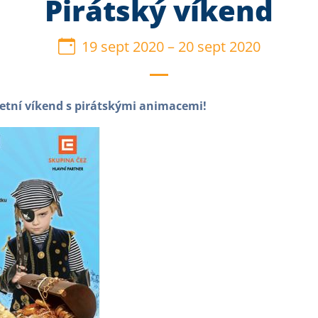
Pirátský víkend
19 sept 2020
–
20 sept 2020
í letní víkend s pirátskými animacemi!