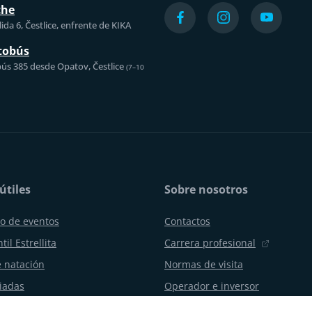
che
ida 6, Čestlice, enfrente de KIKA
tobús
ús 385 desde Opatov, Čestlice
(7–10
útiles
Sobre nosotros
o de eventos
Contactos
til Estrellita
Carrera profesional
 natación
Normas de visita
uiadas
Operador e inversor
os y celebraciones
Aquapalace Hotel