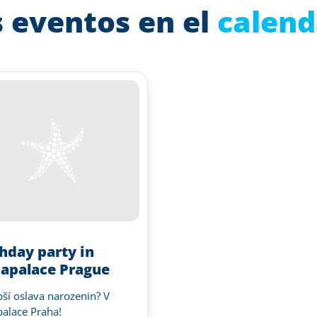
 eventos en el
calend
thday party in
apalace Prague
pší oslava narozenin? V
alace Praha!