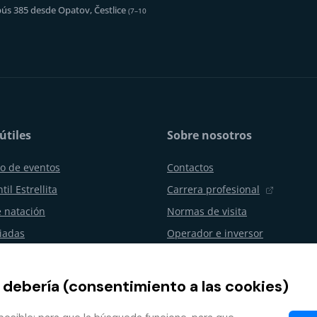
ús 385 desde Opatov, Čestlice
(7–10
útiles
Sobre nosotros
o de eventos
Contactos
til Estrellita
Carrera profesional
 natación
Normas de visita
uiadas
Operador e inversor
os y celebraciones
Aquapalace Hotel
resas
Tienda electrónica asociada
 debería (consentimiento a las cookies)
ento del contrato
Socios