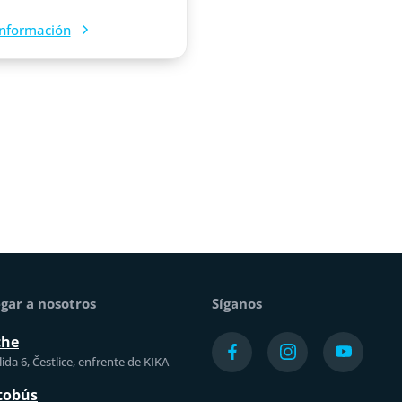
nformación
gar a nosotros
Síganos
che
ida 6, Čestlice, enfrente de KIKA
tobús