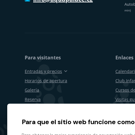
Autob
min)
Para visitantes
Enlaces 
Entradas y precios
Calendari
Horarios de apertura
Club Infan
Galería
Cursos de
Reserva
Visitas g
Vales de regalo
Cumpleañ
Restaurantes y bares
Para emp
Para que el sitio web funcione como
Plano del recinto
Desistimi