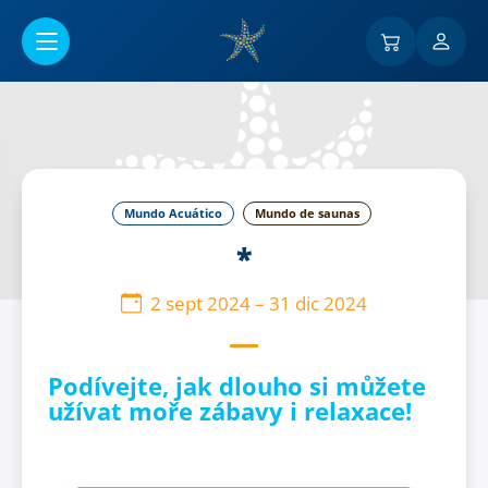
Ir al contenido principal
Mundo Acuático
Mundo de saunas
*
2 sept 2024
–
31 dic 2024
Podívejte, jak dlouho si můžete
užívat moře zábavy i relaxace!