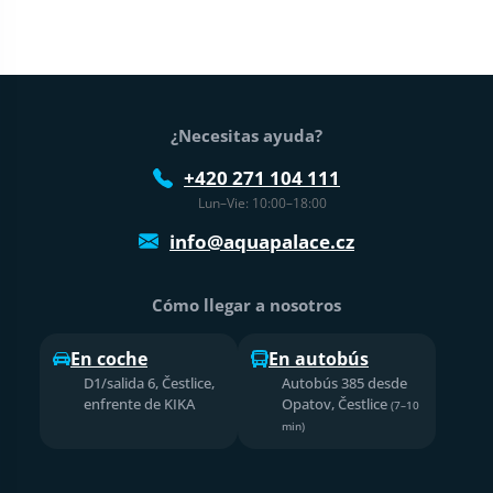
Pie de página
¿Necesitas ayuda?
+420 271 104 111
Lun–Vie: 10:00–18:00
info@aquapalace.cz
Cómo llegar a nosotros
En coche
En autobús
D1/salida 6, Čestlice,
Autobús 385 desde
enfrente de KIKA
Opatov, Čestlice
(7–10
min)