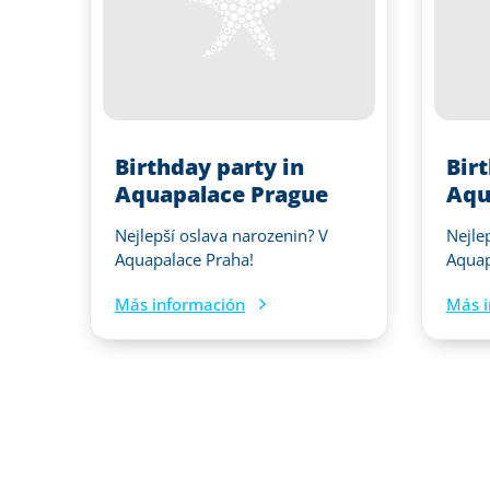
Birthday party in
Bir
Aquapalace Prague
Aqu
Nejlepší oslava narozenin? V
Nejle
Aquapalace Praha!
Aquap
Más información
Más i