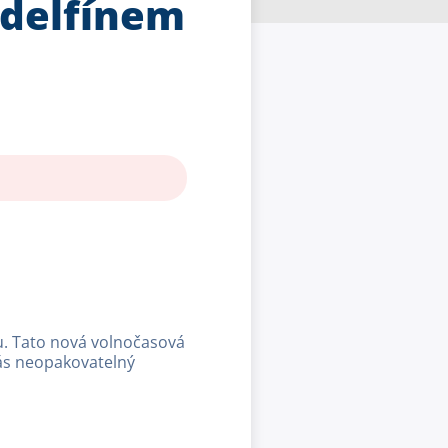
 delfínem
. Tato nová volnočasová
 vás neopakovatelný