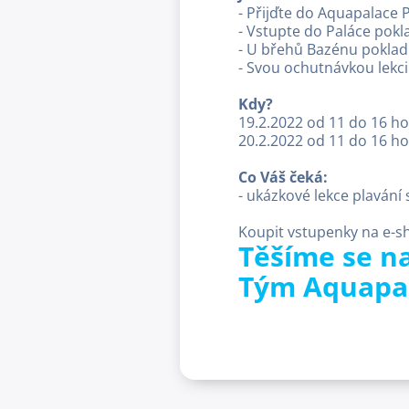
- Přijďte do Aquapalace 
- Vstupte do Paláce pokl
- U břehů Bazénu pokladů
- Svou ochutnávkou lekci 
Kdy?
19.2.2022 od 11 do 16 h
20.2.2022 od 11 do 16 h
Co Váš čeká:
- ukázkové lekce plavání
Koupit vstupenky na e-s
Těšíme se n
Tým Aquapa