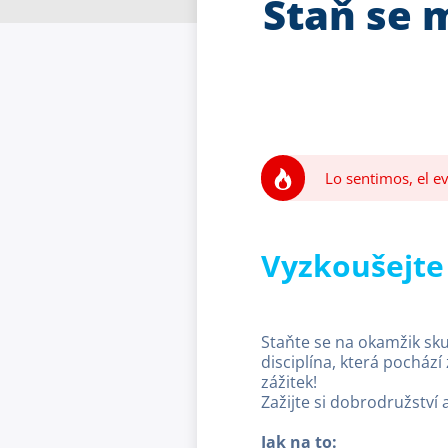
Staň se 
Lo sentimos, el ev
Vyzkoušejte
Staňte se na okamžik sk
disciplína, která pochází
zážitek!
Zažijte si dobrodružství a
Jak na to: