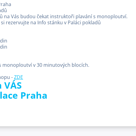
Praha
adů
 na Vás budou čekat instruktoři plavání s monoploutví.
si rezervujte na Info stánku v Paláci pokladů
odin
odin
 s monoploutví v 30 minutových blocích.
hopu -
ZDE
a VÁS
lace Praha