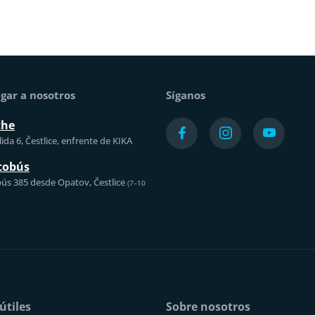
gar a nosotros
Síganos
che
ida 6, Čestlice, enfrente de KIKA
tobús
ús 385 desde Opatov, Čestlice
(7–10
útiles
Sobre nosotros