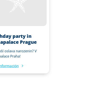
thday party in
apalace Prague
pší oslava narozenin? V
alace Praha!
nformación