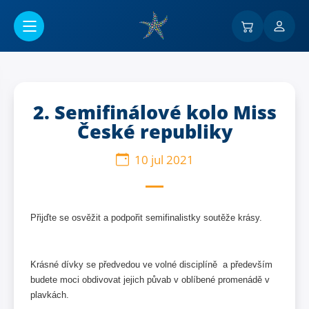
Ir al contenido principal
2. Semifinálové kolo Miss
České republiky
10 jul 2021
Přijďte se osvěžit a podpořit semifinalistky soutěže krásy.
Krásné dívky se předvedou ve volné disciplíně a především
budete moci obdivovat jejich půvab v oblíbené promenádě v
plavkách.