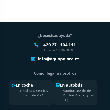
Pie de página
¿Necesitas ayuda?
+420 271 104 111
Lun–Vie: 10:00–18:00
info@aquapalace.cz
Cómo llegar a nosotros
En coche
En autobús
D1/salida 6, Čestlice,
Autobús 385 desde
enfrente de KIKA
Opatov, Čestlice
(7–10
min)