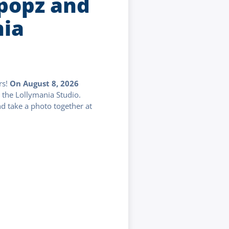
ipopz and
nia
rs!
On August 8, 2026
t the Lollymania Studio.
nd take a photo together at