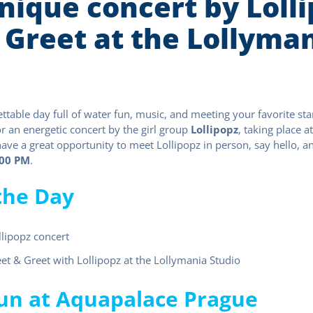
unique concert by Loll
 Greet at the Lollyma
ttable day full of water fun, music, and meeting your favorite sta
or an energetic concert by the girl group
Lollipopz
, taking place a
 have a great opportunity to meet Lollipopz in person, say hello, a
:00 PM
.
the Day
llipopz concert
eet & Greet with Lollipopz at the Lollymania Studio
Fun at Aquapalace Prague