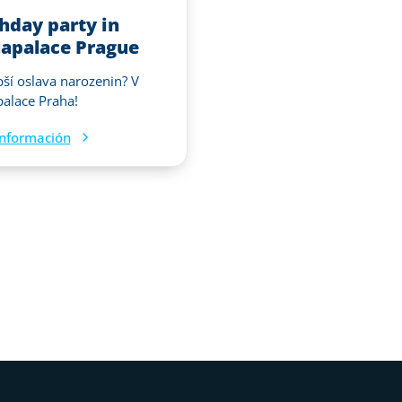
thday party in
apalace Prague
pší oslava narozenin? V
alace Praha!
nformación