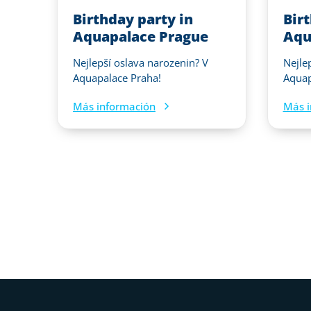
Birthday party in
Bir
Aquapalace Prague
Aqu
Nejlepší oslava narozenin? V
Nejle
Aquapalace Praha!
Aquap
Más información
Más i
Pie de página