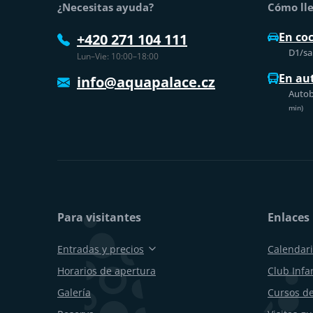
¿Necesitas ayuda?
Cómo lle
En co
+420 271 104 111
D1/sal
Lun–Vie: 10:00–18:00
En au
info@aquapalace.cz
Autob
min)
Para visitantes
Enlaces 
Entradas y precios
Calendari
Horarios de apertura
Club Infan
Galería
Cursos de