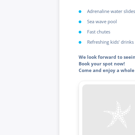
Adrenaline water slide
Sea wave pool
Fast chutes
Refreshing kids’ drinks
We look forward to seein
Book your spot now!
Come and enjoy a whole 