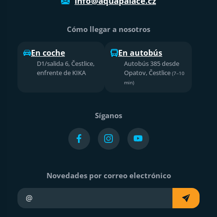
info@aquapalace.cz
Cómo llegar a nosotros
En coche
En autobús
D1/salida 6, Čestlice,
Autobús 385 desde
enfrente de KIKA
Opatov, Čestlice
(7–10
min)
Síganos
Novedades por correo electrónico
Su e-mail