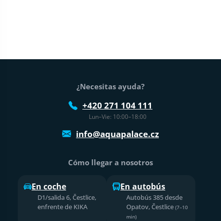
Pie de página
¿Necesitas ayuda?
+420 271 104 111
Lun–Vie: 10:00–18:00
info@aquapalace.cz
Cómo llegar a nosotros
En coche
En autobús
D1/salida 6, Čestlice,
Autobús 385 desde
enfrente de KIKA
Opatov, Čestlice
(7–10
min)