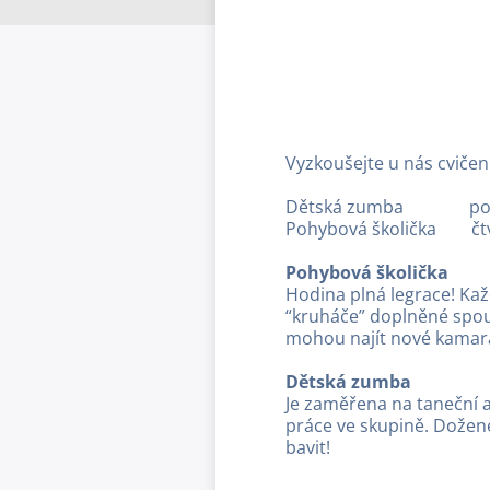
Vyzkoušejte u nás cvičen
Dětská zumba pon
Pohybová školička č
Pohybová školička
Hodina plná legrace! Kaž
“kruháče” doplněné spoust
mohou najít nové kamar
Dětská zumba
Je zaměřena na taneční 
práce ve skupině. Dožene
bavit!