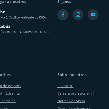
gar a nosotros
Síganos
che
ida 6, Čestlice, enfrente de KIKA
tobús
ús 385 desde Opatov, Čestlice
(7–10
útiles
Sobre nosotros
o de eventos
Contactos
til Estrellita
Carrera profesional
 natación
Normas de visita
uiadas
Operador e inversor