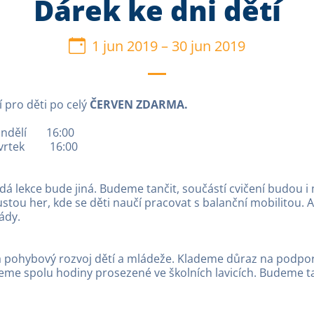
Dárek ke dni dětí
1 jun 2019
–
30 jun 2019
í pro děti po celý
ČERVEN ZDARMA.
dělí 16:00
tvrtek 16:00
dá lekce bude jiná. Budeme tančit, součástí cvičení budou i
ou her, kde se děti naučí pracovat s balanční mobilitou. A je
ády.
a pohybový rozvoj dětí a mládeže. Klademe důraz na podpor
me spolu hodiny prosezené ve školních lavicích. Budeme tan