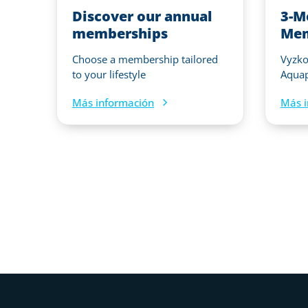
Discover our annual
3-M
memberships
Mem
Choose a membership tailored
Vyzkou
to your lifestyle
Aquap
Más información
Más i
Pie de página