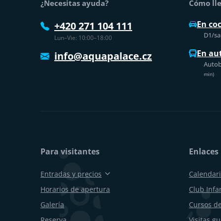
¿Necesitas ayuda?
Cómo lle
En co
+420 271 104 111
D1/sal
Lun–Vie: 10:00–18:00
En au
info@aquapalace.cz
Autob
min)
Para visitantes
Enlaces 
Entradas y precios
Calendari
Horarios de apertura
Club Infan
Galería
Cursos de
Reserva
Visitas g