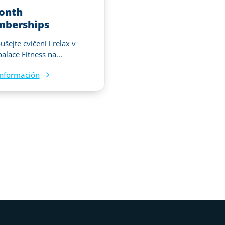
onth
berships
šejte cvičení i relax v
alace Fitness na...
nformación