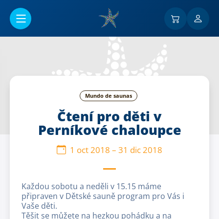
Ir al contenido principal
Mundo de saunas
Čtení pro děti v
Perníkové chaloupce
1 oct 2018
–
31 dic 2018
Každou sobotu a neděli v 15.15 máme
připraven v Dětské sauně program pro Vás i
Vaše děti.
Těšit se můžete na hezkou pohádku a na