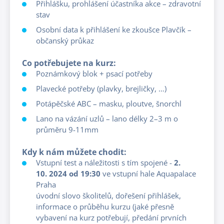
Přihlášku, prohlášení účastníka akce – zdravotní
stav
Osobní data k přihlášení ke zkoušce Plavčík –
občanský průkaz
Co potřebujete na kurz:
Poznámkový blok + psací potřeby
Plavecké potřeby (plavky, brejličky, …)
Potápěčské ABC – masku, ploutve, šnorchl
Lano na vázání uzlů – lano délky 2–3 m o
průměru 9-11mm
Kdy k nám můžete chodit:
Vstupní test a náležitosti s tím spojené -
2.
10. 2024 od 19:30
ve vstupní hale Aquapalace
Praha
úvodní slovo školitelů, dořešení přihlášek,
informace o průběhu kurzu (jaké přesně
vybavení na kurz potřebují, předání prvních