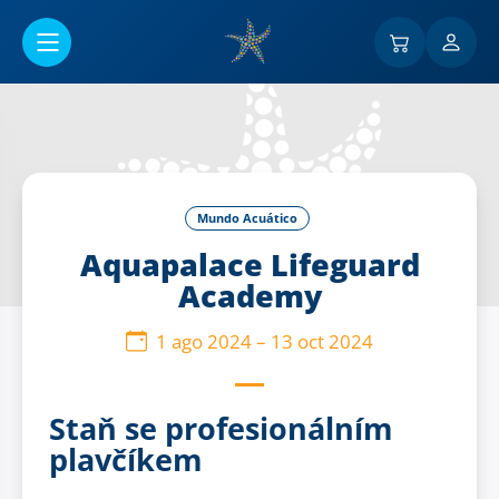
Ir al contenido principal
Mundo Acuático
Aquapalace Lifeguard
Academy
1 ago 2024
–
13 oct 2024
Staň se profesionálním
plavčíkem