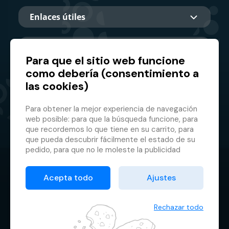
Enlaces útiles
Sobre nosotros
Para que el sitio web funcione
como debería (consentimiento a
las cookies)
Socio principal
Para obtener la mejor experiencia de navegación
web posible: para que la búsqueda funcione, para
que recordemos lo que tiene en su carrito, para
que pueda descubrir fácilmente el estado de su
pedido, para que no le moleste la publicidad
inapropiada, etc. que no tienes que iniciar sesión
© 2026 GMF Aquapark Prague, a.s.
cada vez.
Acepta todo
Ajustes
Es por eso que necesitamos tu consentimiento
Protección de datos personales
para el
procesamiento de cookies
, es decir,
Condiciones contractuales
pequeños archivos que se almacenan
Rechazar todo
temporalmente en su navegador. Gracias por
Administrador de cookies
dárnoslo y ayudarnos a mejorar el sitio.