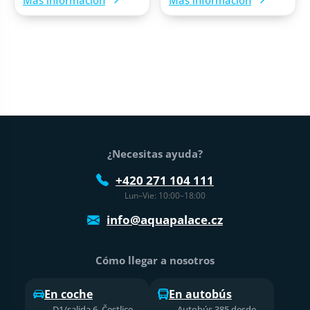
Pie de página
¿Necesitas ayuda?
+420 271 104 111
Lun–Vie: 10:00–18:00
info@aquapalace.cz
Cómo llegar a nosotros
En coche
En autobús
D1/salida 6, Čestlice,
Autobús 385 desde