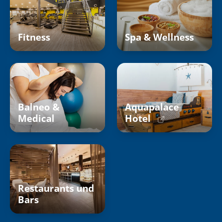
Fitness
Spa & Wellness
Balneo &
Aquapalace
Medical
Hotel
Restaurants und
Bars