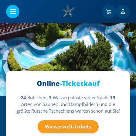
Go to main content
Online
-Ticketkauf
24
Rutschen,
3
Wasserpaläste voller Spaß,
19
Arten von Saunen und Dampfbädern und die
größte Rutsche Tschechiens warten schon auf Sie!
Wasserwelt-Tickets