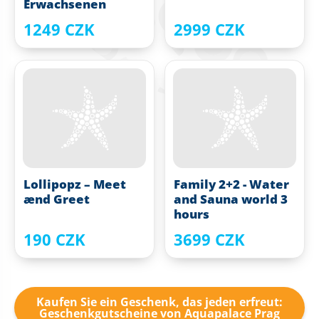
Erwachsenen
1249 CZK
2999 CZK
Lollipopz – Meet
Family 2+2 - Water
ænd Greet
and Sauna world 3
hours
190 CZK
3699 CZK
Kaufen Sie ein Geschenk, das jeden erfreut:
Geschenkgutscheine von Aquapalace Prag