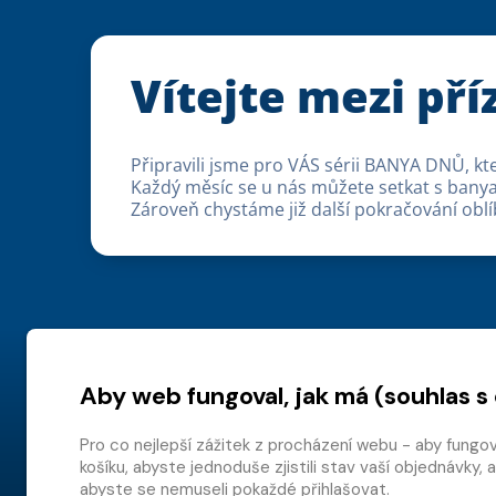
Vítejte mezi př
Připravili jsme pro VÁS sérii BANYA DNŮ, kt
Každý měsíc se u nás můžete setkat s banyam
Zároveň chystáme již další pokračování o
Aby web fungoval, jak má (souhlas s
Pro co nejlepší zážitek z procházení webu - aby fungo
košíku, abyste jednoduše zjistili stav vaší objednávk
abyste se nemuseli pokaždé přihlašovat.