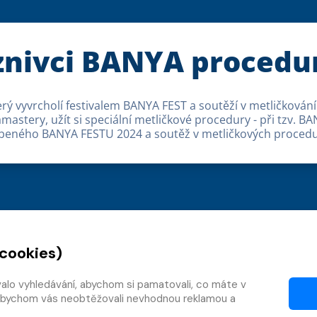
íznivci BANYA procedu
erý vyvrcholí festivalem BANYA FEST a soutěží v metličková
astery, užít si speciální metličkové procedury - při tzv. 
blíbeného BANYA FESTU 2024 a soutěž v metličkových proce
 cookies)
valo vyhledávání, abychom si pamatovali, co máte v
y, abychom vás neobtěžovali nevhodnou reklamou a