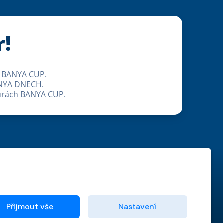
r!
ní BANYA CUP.
BANYA DNECH.
durách BANYA CUP.
Přijmout vše
Nastavení