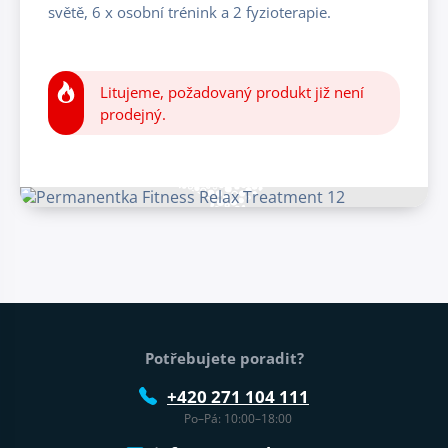
světě, 6 x osobní trénink a 2 fyzioterapie.
Litujeme, požadovaný produkt již není
prodejný.
Patička webu
Potřebujete poradit?
+420 271 104 111
Po–Pá: 10:00–18:00