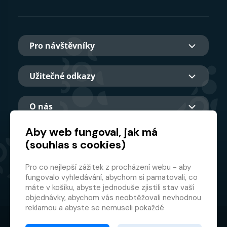
Pro návštěvníky
Užitečné odkazy
O nás
Aby web fungoval, jak má
(souhlas s cookies)
Hlavní partner
Pro co nejlepší zážitek z procházení webu - aby
fungovalo vyhledávání, abychom si pamatovali, co
máte v košíku, abyste jednoduše zjistili stav vaší
objednávky, abychom vás neobtěžovali nevhodnou
reklamou a abyste se nemuseli pokaždé
přihlašovat.
© 2026 GMF Aquapark Prague, a.s.