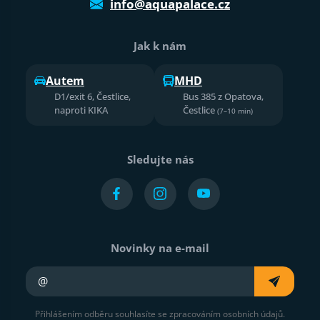
info@aquapalace.cz
Jak k nám
Autem
MHD
D1/exit 6, Čestlice,
Bus 385 z Opatova,
naproti KIKA
Čestlice
(7–10 min)
Sledujte nás
Novinky na e-mail
Váš e-mail
Přihlášením odběru souhlasíte se zpracováním osobních údajů.