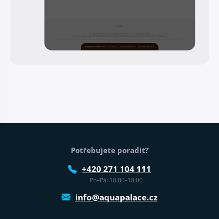
Patička webu
Potřebujete poradit?
+420 271 104 111
Po–Pá: 10:00–18:00
info@aquapalace.cz