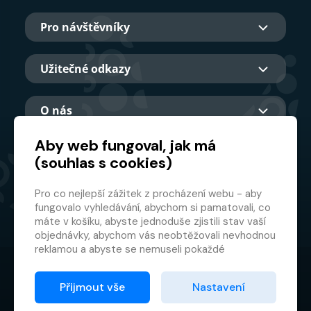
Pro návštěvníky
Užitečné odkazy
O nás
Aby web fungoval, jak má
(souhlas s cookies)
Hlavní partner
Pro co nejlepší zážitek z procházení webu - aby
fungovalo vyhledávání, abychom si pamatovali, co
máte v košíku, abyste jednoduše zjistili stav vaší
objednávky, abychom vás neobtěžovali nevhodnou
reklamou a abyste se nemuseli pokaždé
přihlašovat.
© 2026 GMF Aquapark Prague, a.s.
Proto od vás potřebujeme souhlas se
Přijmout vše
Nastavení
zpracováním souborů cookies
, tj. malých souborů,
Ochrana osobních údajů