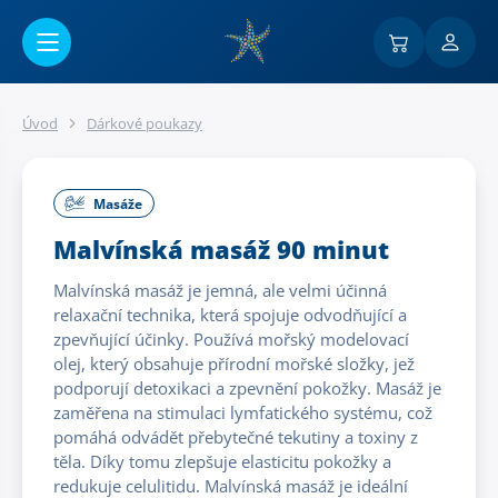
Přejít na hlavní obsah
Úvod
Dárkové poukazy
Masáže
Malvínská masáž 90 minut
Malvínská masáž je jemná, ale velmi účinná
relaxační technika, která spojuje odvodňující a
zpevňující účinky. Používá mořský modelovací
olej, který obsahuje přírodní mořské složky, jež
podporují detoxikaci a zpevnění pokožky. Masáž je
zaměřena na stimulaci lymfatického systému, což
pomáhá odvádět přebytečné tekutiny a toxiny z
těla. Díky tomu zlepšuje elasticitu pokožky a
redukuje celulitidu. Malvínská masáž je ideální