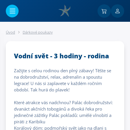
Přejít na hlavní obsah
Úvod
Dárkové poukazy
Vodní svět - 3 hodiny - rodina
Zažijte s celou rodinou den plný zábavy! Těšte se
na dobrodružství, relax, adrenalin a spoustu
legrace! U nás si zaplavete v každém ročním
období. Tak hurá do plavek!
Které atrakce vás nadchnou? Palác dobrodružství:
dvanáct akčních tobogánů a divoká řeka pro
jedinečné zážitky Palác pokladů: umělé vlnobití a
piráti z Karibiku
Korálový dóm: podmořský svět jako na dlani s