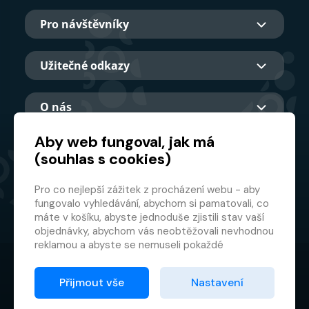
Pro návštěvníky
Užitečné odkazy
O nás
Aby web fungoval, jak má
(souhlas s cookies)
Hlavní partner
Pro co nejlepší zážitek z procházení webu - aby
fungovalo vyhledávání, abychom si pamatovali, co
máte v košíku, abyste jednoduše zjistili stav vaší
objednávky, abychom vás neobtěžovali nevhodnou
reklamou a abyste se nemuseli pokaždé
přihlašovat.
© 2026 GMF Aquapark Prague, a.s.
Proto od vás potřebujeme souhlas se
Přijmout vše
Nastavení
zpracováním souborů cookies
, tj. malých souborů,
Ochrana osobních údajů
které se dočasně ukládají ve vašem prohlížeči.