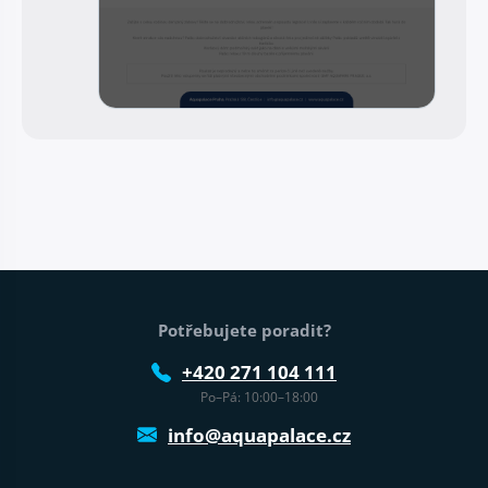
Patička webu
Potřebujete poradit?
+420 271 104 111
Po–Pá: 10:00–18:00
info@aquapalace.cz