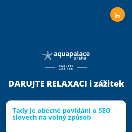
Przejść do menu głównego
DARUJTE RELAXACI i zážitek
Tady je obecné povídání o SEO
slovech na volný způsob