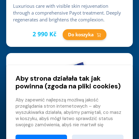
Luxurious care with visible skin rejuvenation
through a comprehensive Payot treatment. Deeply
regenerates and brightens the complexion.
2 990 Kč
Do koszyka
Aby strona działała tak jak
powinna (zgoda na pliki cookies)
Aby zapewnić najlepszą możliwą jakość
Vodní svět - Dítě (3 hodiny)
przeglądania stron internetowych – aby
wyszukiwarka działała, abyśmy pamiętali, co masz
849 Kč
w koszyku, abyś mógł łatwo sprawdzić status
Do koszyka
swojego zamówienia, abyś nie martwił się
nieodpowiednimi reklamami itp. że nie musisz się
za każdym razem logować.